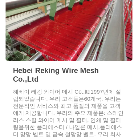
연
락
주
세
요
Hebei Reking Wire Mesh
Co.,Ltd
뉴
헤베이 레킹 와이어 메시 Co.,ltd1997년에 설
스
립되었습니다. 우리 고객들은60개국, 우리는
전문적인 서비스와 최고 품질의 제품을 고객
에게 제공합니다, 우리의 주요 제품은: 스테인
인
리스 스틸 와이어 메시 및 필터, 인쇄 및 필터
링을위한 폴리에스터 / 나일론 메시,폴리에스
용
터 망망 벨트 및 금속 철망망 벨트. 우리 회사