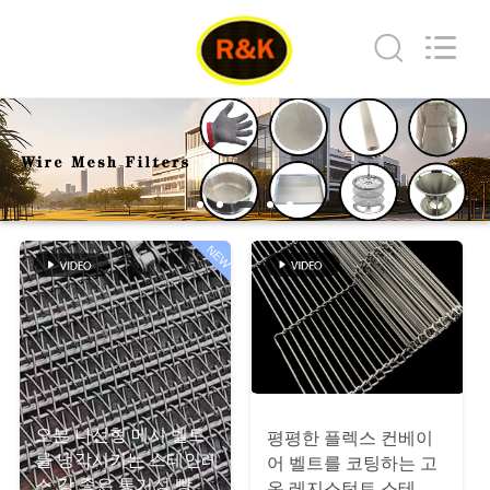
Copyright
©
2019
-
2026
Hebei
Reking
Wire
Mesh
집
Co.,Ltd.
All
Rights
Reserved.
제
품
NEW
우
리
에
오븐 나선형 메시 벨트
평평한 플렉스 컨베이
대
를 냉각시키는 스테인레
어 벨트를 코팅하는 고
스 강 좋은 통기성 빵
온 레지스턴트 스테인