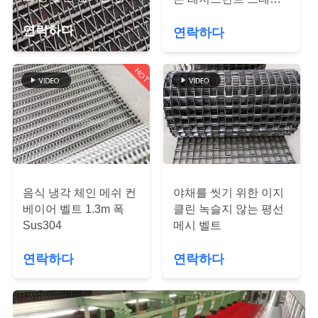
하
레스 강 초콜릿
여
연락하다
연락하다
HOT
공
장
여
행
음식 냉각 체인 메쉬 컨
야채를 씻기 위한 이지
품
베이어 벨트 1.3m 폭
클린 녹슬지 않는 평선
Sus304
메시 벨트
질
연락하다
연락하다
관
리