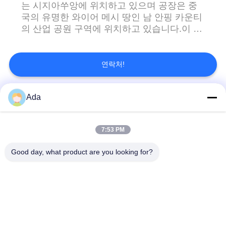
문
는 시지아쑤앙에 위치하고 있으며 공장은 중
국의 유명한 와이어 메시 땅인 남 안핑 카운티
을
의 산업 공원 구역에 위치하고 있습니다.이 회
사는 1500만 RMB의 등록 자본을 가지고 있습
요
니다., 4만 평방미터의 토지면적, 11만 평방미
터의 건설면적, 1W급 청정 작업실 1,500 평방
구
연락처!
미터. 우리는 최고의 품질, 신속한 배달, 합리
하
적인 가격과 우수한 서비스의 비전을 따라 고
Ada
객과 사업을 해 왔습니다.우리는 좋은 품질과
모든
세
평판으로 우리의 고객으로부터 평가를 받았습
니다우리는 진심으로 우리의 공장을 방문 하
요
7:53 PM
여 환영 하 고 국내외 고객과 장기적인 비즈니
컨베이어 철망사 벨
나선형 메시 벨트
스 관계를 구축 하고 싶습니다....
트
Good day, what product are you looking for?
사
이
사슬 메시 컨베이어
편평한 철망사 벨트
벨트
트
맵
편평한 코드 컨베이