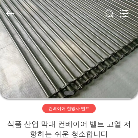
Copyright
©
2019
-
2026
Hebei
Reking
Wire
Mesh
집
Co.,Ltd.
All
Rights
Reserved.
제
품
우
리
컨베이어 철망사 벨트
에
식품 산업 막대 컨베이어 벨트 고열 저
대
항하는 쉬운 청소합니다