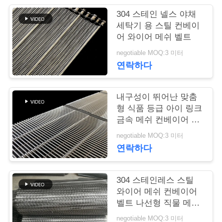
304 스테인 넬스 야채
연
세탁기 용 스틸 컨베이
어 와이어 메쉬 벨트
락
negotiable MOQ:3 미터
주
연락하다
세
요
내구성이 뛰어난 맞춤
형 식품 등급 아이 링크
금속 메쉬 컨베이어 벨
트
뉴
negotiable MOQ:3 미터
연락하다
스
304 스테인레스 스틸
인
와이어 메쉬 컨베이어
벨트 나선형 직물 메쉬
용
벨트
negotiable MOQ:3 미터