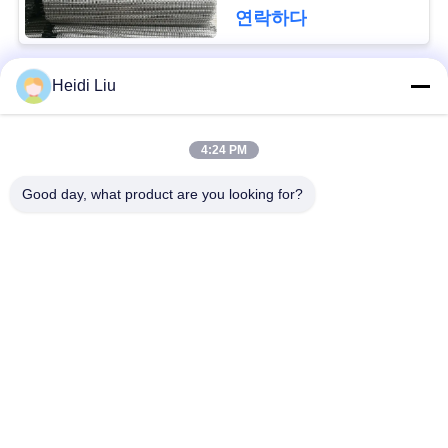
문
연락하다
을
Heidi Liu
요
모든
구
4:24 PM
컨베이어 철망사 벨
하
나선형 메시 벨트
트
Good day, what product are you looking for?
세
요
사슬 메시 컨베이어
편평한 철망사 벨트
벨트
사
편평한 코드 컨베이
합성 공정한 벨트
어 벨트
이
트
판 컨베이어 벨트
PTFE 컨베이어 벨트
맵