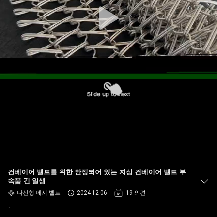
하
여
공
장
여
행
품
질
컨베이어 벨트를 위한 안정되어 있는 지상 컨베이어 벨트 부
관
속품 긴 일생
나선형 메시 벨트
2024-12-06
19 의견
리