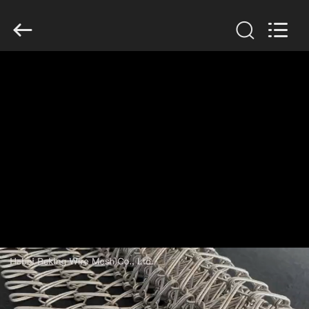
Copyright
©
2019
-
2026
Hebei
Reking
Wire
Mesh
집
Co.,Ltd.
All
Rights
Reserved.
제
품
우
리
에
대