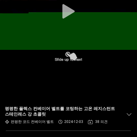
하
여
공
장
여
행
품
질
평평한 플렉스 컨베이어 벨트를 코팅하는 고온 레지스턴트
관
스테인레스 강 초콜릿
편평한 코드 컨베이어 벨트
2024-12-03
38 의견
리