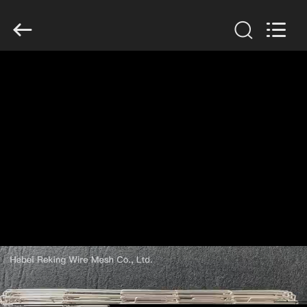
Copyright
©
2019
-
2026
Hebei
Reking
Wire
Mesh
집
Co.,Ltd.
All
Rights
Reserved.
제
품
우
리
에
대